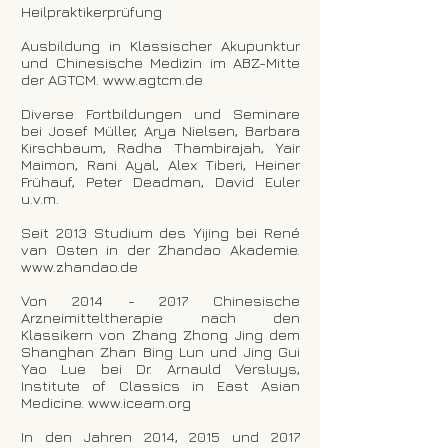
Heilpraktikerprüfung
Ausbildung in Klassischer Akupunktur
und Chinesische Medizin im ABZ-Mitte
der AGTCM.
www.agtcm.de
Diverse Fortbildungen und Seminare
bei Josef Müller, Arya Nielsen, Barbara
Kirschbaum, Radha Thambirajah, Yair
Maimon, Rani Ayal, Alex Tiberi, Heiner
Frühauf, Peter Deadman, David Euler
u.v.m.
Seit 2013 Studium des Yijing bei René
van Osten in der Zhandao Akademie.
www.zhandao.de
Von
2014 - 2017
Chinesische
Arzneimitteltherapie nach den
Klassikern von Zhang Zhong Jing dem
Shanghan Zhan Bing Lun und Jing Gui
Yao Lue bei Dr. Arnauld Versluys,
Institute of Classics in East Asian
Medicine.
www.iceam.org
In den Jahren 2014, 2015 und 2017