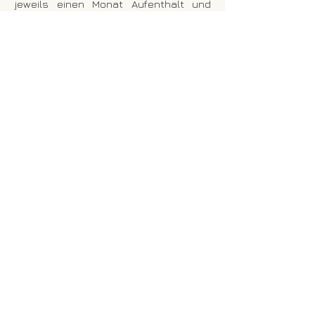
jeweils einen Monat Aufenthalt und
Mitarbeit in der Benchen Free Clinic.
Diese befindet sich auf dem Gelände
des tibetisch - buddhistischen
Klosters Benchen Phuntsok Dargyeling
in Kathmandu Swayambho in Nepal.
Abz-Mitte
#germany
#chinesemedi
cine
Impressum und
Datenschutzerklärung
Praxis für Akupunktur und
Chinesische Medizin
Isabella Rösinger
Blücherstraße 25
65195 Wiesbaden